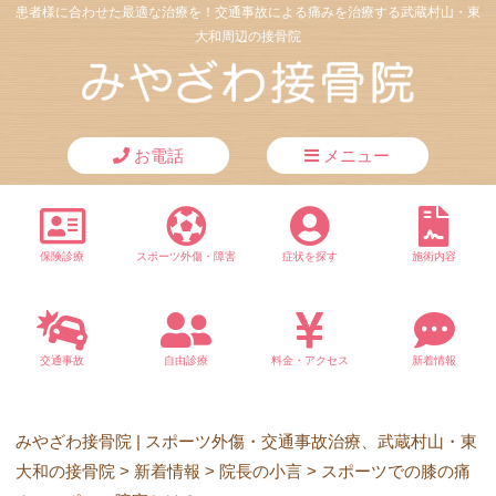
患者様に合わせた最適な治療を！交通事故による痛みを治療する武蔵村山・東
大和周辺の接骨院
お電話
メニュー
保険診療
スポーツ外傷・障害
症状を探す
施術内容
交通事故
自由診療
料金・アクセス
新着情報
みやざわ接骨院 | スポーツ外傷・交通事故治療、武蔵村山・東
大和の接骨院
>
新着情報
>
院長の小言
>
スポーツでの膝の痛