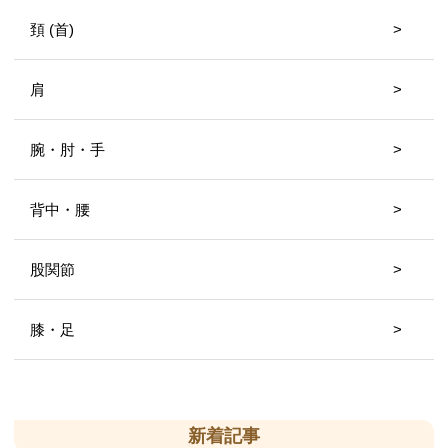
頚 (首)
肩
腕・肘・手
背中・腰
股関節
膝・足
新着記事