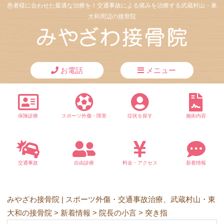
患者様に合わせた最適な治療を！交通事故による痛みを治療する武蔵村山・東
大和周辺の接骨院
お電話
メニュー
保険診療
スポーツ外傷・障害
症状を探す
施術内容
交通事故
自由診療
料金・アクセス
新着情報
みやざわ接骨院 | スポーツ外傷・交通事故治療、武蔵村山・東
大和の接骨院
>
新着情報
>
院長の小言
>
突き指