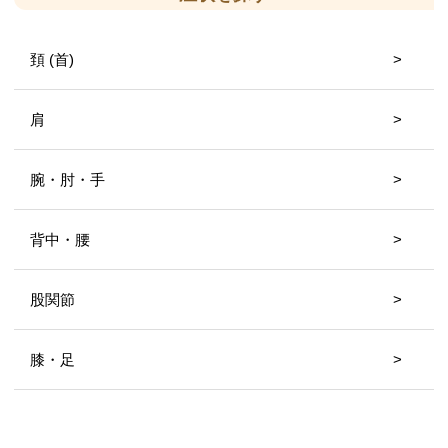
頚 (首)
肩
腕・肘・手
背中・腰
股関節
膝・足