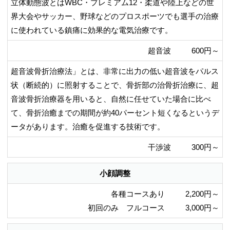
立体動態波とはWBC・プレミアム12・柔道や陸上などの世
界大会やサッカー、野球などのプロスポーツでも選手の治療
に使われている鎮痛に効果的な電気治療です。
超音波
600円～
超音波骨折治療法」とは、非常に出力の低い超音波をパルス
状（断続的）に照射することで、骨折部の治骨折治療に、超
音波骨折治療器を用いると、自然に任せていた場合に比べ
て、骨折治癒までの期間が約40パーセント短くなるというデ
ータがあります。治癒を促進する技術です。
干渉波
300円～
小顔調整
各種コースあり
2,200円～
初回のみ フルコース
3,000円～