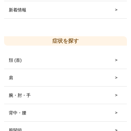
新着情報
症状を探す
頚 (首)
肩
腕・肘・手
背中・腰
股関節