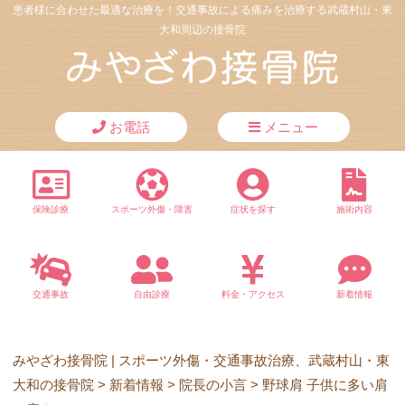
患者様に合わせた最適な治療を！交通事故による痛みを治療する武蔵村山・東
大和周辺の接骨院
お電話
メニュー
保険診療
スポーツ外傷・障害
症状を探す
施術内容
交通事故
自由診療
料金・アクセス
新着情報
みやざわ接骨院 | スポーツ外傷・交通事故治療、武蔵村山・東
大和の接骨院
>
新着情報
>
院長の小言
>
野球肩 子供に多い肩