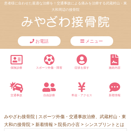
患者様に合わせた最適な治療を！交通事故による痛みを治療する武蔵村山・東
大和周辺の接骨院
お電話
メニュー
保険診療
スポーツ外傷・障害
症状を探す
施術内容
交通事故
自由診療
料金・アクセス
新着情報
みやざわ接骨院 | スポーツ外傷・交通事故治療、武蔵村山・東
大和の接骨院
>
新着情報
>
院長の小言
>
シンスプリントとは