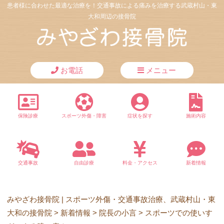
患者様に合わせた最適な治療を！交通事故による痛みを治療する武蔵村山・東
大和周辺の接骨院
お電話
メニュー
保険診療
スポーツ外傷・障害
症状を探す
施術内容
交通事故
自由診療
料金・アクセス
新着情報
みやざわ接骨院 | スポーツ外傷・交通事故治療、武蔵村山・東
大和の接骨院
>
新着情報
>
院長の小言
>
スポーツでの使いす