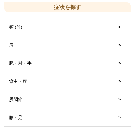
症状を探す
頚 (首)
肩
腕・肘・手
背中・腰
股関節
膝・足