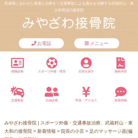
患者様に合わせた最適な治療を！交通事故による痛みを治療する武蔵村山・東
大和周辺の接骨院
お電話
メニュー
保険診療
スポーツ外傷・障害
症状を探す
施術内容
交通事故
自由診療
料金・アクセス
新着情報
みやざわ接骨院 | スポーツ外傷・交通事故治療、武蔵村山・東
大和の接骨院
>
新着情報
>
院長の小言
>
足のマッサージ器(偏