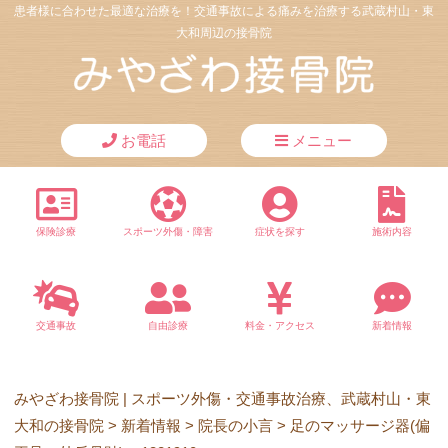
患者様に合わせた最適な治療を！交通事故による痛みを治療する武蔵村山・東
大和周辺の接骨院
お電話
メニュー
保険診療
スポーツ外傷・障害
症状を探す
施術内容
交通事故
自由診療
料金・アクセス
新着情報
みやざわ接骨院 | スポーツ外傷・交通事故治療、武蔵村山・東
大和の接骨院
>
新着情報
>
院長の小言
>
足のマッサージ器(偏