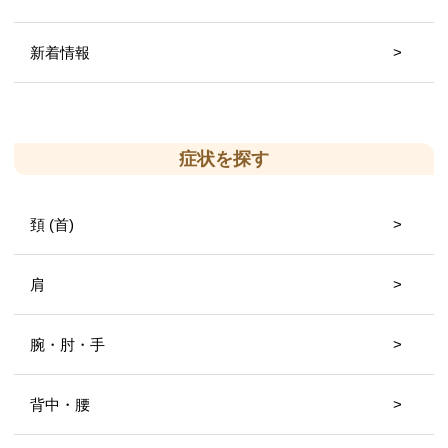
新着情報
症状を探す
頚 (首)
肩
腕・肘・手
背中・腰