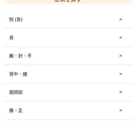
頚 (首)
肩
腕・肘・手
背中・腰
股関節
膝・足