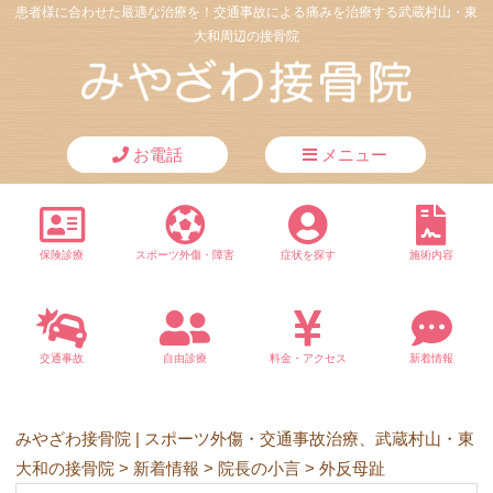
患者様に合わせた最適な治療を！交通事故による痛みを治療する武蔵村山・東
大和周辺の接骨院
お電話
メニュー
保険診療
スポーツ外傷・障害
症状を探す
施術内容
交通事故
自由診療
料金・アクセス
新着情報
みやざわ接骨院 | スポーツ外傷・交通事故治療、武蔵村山・東
大和の接骨院
>
新着情報
>
院長の小言
>
外反母趾