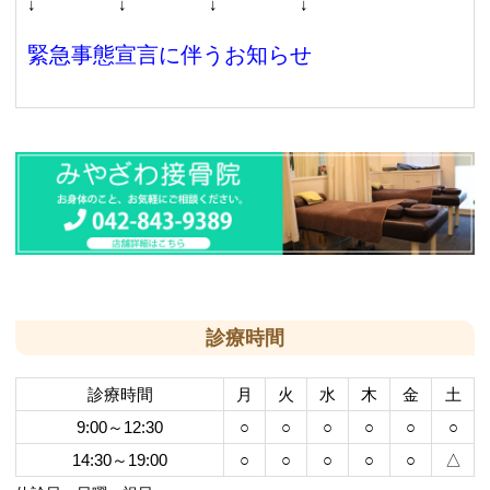
↓ ↓ ↓ ↓
緊急事態宣言に伴うお知らせ
診療時間
診療時間
月
火
水
木
金
土
9:00～12:30
○
○
○
○
○
○
14:30～19:00
○
○
○
○
○
△