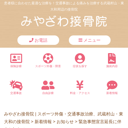
患者様に合わせた最適な治療を！交通事故による痛みを治療する武蔵村山・東
大和周辺の接骨院
お電話
メニュー
保険診療
スポーツ外傷・障害
症状を探す
施術内容
交通事故
自由診療
料金・アクセス
新着情報
みやざわ接骨院 | スポーツ外傷・交通事故治療、武蔵村山・東
大和の接骨院
>
新着情報
>
お知らせ
>
緊急事態宣言延長に伴