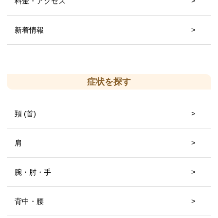
料金・アクセス
新着情報
症状を探す
頚 (首)
肩
腕・肘・手
背中・腰