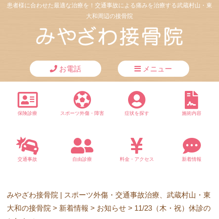
患者様に合わせた最適な治療を！交通事故による痛みを治療する武蔵村山・東
大和周辺の接骨院
お電話
メニュー
保険診療
スポーツ外傷・障害
症状を探す
施術内容
交通事故
自由診療
料金・アクセス
新着情報
みやざわ接骨院 | スポーツ外傷・交通事故治療、武蔵村山・東
大和の接骨院
>
新着情報
>
お知らせ
>
11/23（木・祝）休診の