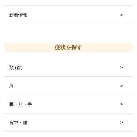
新着情報
症状を探す
頚 (首)
肩
腕・肘・手
背中・腰