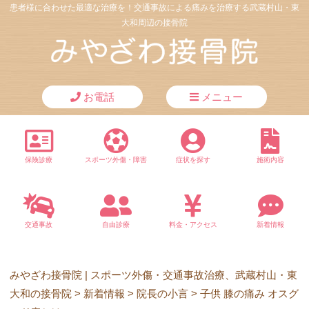
患者様に合わせた最適な治療を！交通事故による痛みを治療する武蔵村山・東
大和周辺の接骨院
お電話
メニュー
保険診療
スポーツ外傷・障害
症状を探す
施術内容
交通事故
自由診療
料金・アクセス
新着情報
みやざわ接骨院 | スポーツ外傷・交通事故治療、武蔵村山・東
大和の接骨院
>
新着情報
>
院長の小言
>
子供 膝の痛み オスグ