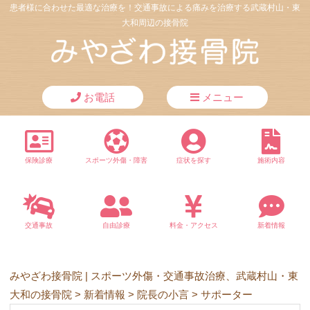
患者様に合わせた最適な治療を！交通事故による痛みを治療する武蔵村山・東
大和周辺の接骨院
お電話
メニュー
保険診療
スポーツ外傷・障害
症状を探す
施術内容
交通事故
自由診療
料金・アクセス
新着情報
みやざわ接骨院 | スポーツ外傷・交通事故治療、武蔵村山・東
大和の接骨院
>
新着情報
>
院長の小言
>
サポーター