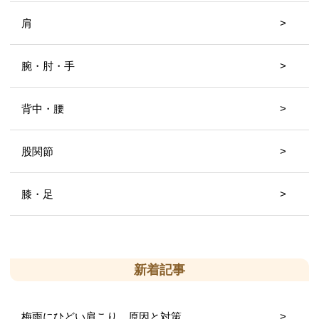
肩
腕・肘・手
背中・腰
股関節
膝・足
新着記事
梅雨にひどい肩こり、原因と対策